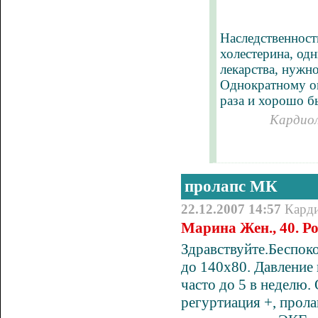
Наследственност
холестерина, од
лекарства, нужн
Однократному оп
раза и хорошо б
Кардиол
пролапс МК
22.12.2007 14:57
Кард
Марина Жен., 40. Р
Здравствуйте.Беспок
до 140х80. Давление
часто до 5 в неделю.
регуртиация +, прола