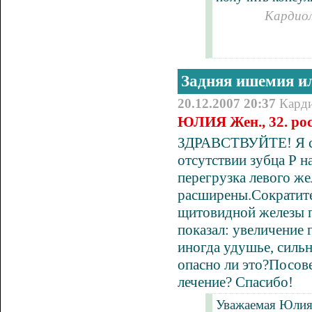
Кардиол
Задняя ишемия ил
20.12.2007 20:37
Кард
ЮЛИЯ Жен., 32. рос
ЗДРАВСТВУЙТЕ! Я сд
отсутствии зубца Р 
перегрузка левого ж
расширены.Сократите
щитовидной железы п
показал: увеличение 
иногда удушье, сильн
опасно ли это?Посове
лечение? Спасибо!
Уважаемая Юлия