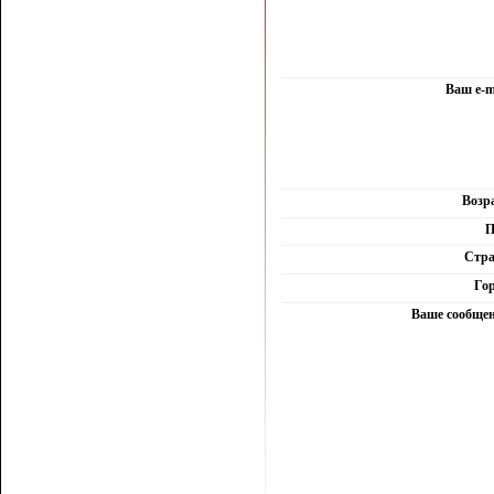
Ваш e-m
Возр
П
Стра
Гор
Ваше сообщен