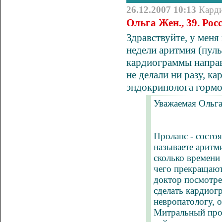
26.12.2007 10:13
Кард
Ольга Жен., 39. Рос
Здравствуйте, у меня
недели
аритмия
(пуль
кардиограммы направ
не делали ни разу, ка
эндокринолога гормон
Уважаемая Ольга
Пролапс - состо
называете аритми
сколько времени 
чего прекращают
доктор посмотре
сделать кардиогр
невропатологу, о
Митральный прола