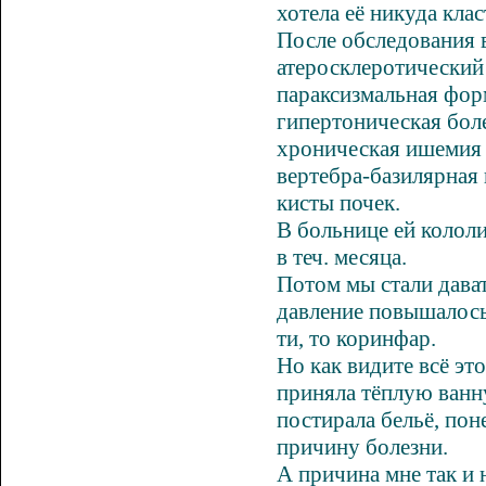
хотела её никуда клас
После обследования 
атеросклеротический
параксизмальная фор
гипертоническая бол
хроническая ишемия м
вертебра-базилярная 
кисты почек.
В больнице ей колол
в теч. месяца.
Потом мы стали дават
давление повышалось 
ти, то коринфар.
Но как видите всё это
приняла тёплую
ванн
постирала бельё, поне
причину болезни.
А причина мне так и н