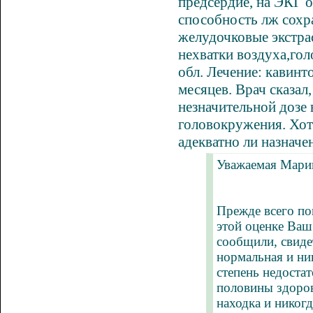
предсердие, на ЭКГ 
способность лж сохр
желудочковые экстрас
нехватки воздуха,
гол
обл. Лечение:
кавинт
месяцев. Врач сказал,
незначительной дозе
головокружения
. Хо
адекватно ли назначе
Уважаемая Мари
Прежде всего по
этой оценке Ваш
сообщили, свидет
нормальная и ни
степень недоста
половины здоров
находка и никог