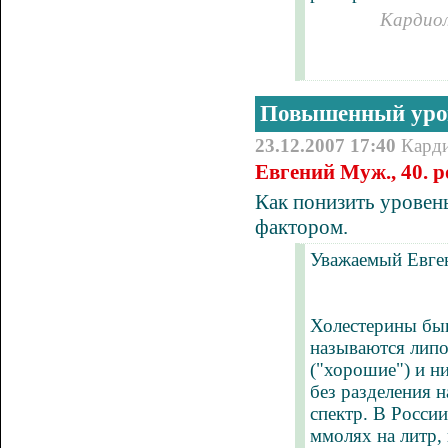
Кардиол
Повышенный урове
23.12.2007 17:40
Кард
Евгений Муж., 40. р
Как понизить уровен
фактором.
Уважаемый Евге
Холестерины быв
называются лип
("хорошие") и н
без разделения 
спектр. В Росси
ммолях на литр,