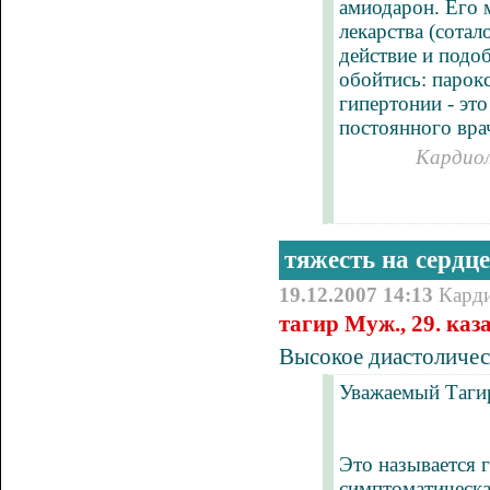
амиодарон. Его 
лекарства (сотал
действие и подо
обойтись: парок
гипертонии - это
постоянного врач
Кардиол
тяжесть на сердце
19.12.2007 14:13
Кард
тагир Муж., 29. каз
Высокое диастоличес
Уважаемый Таги
Это называется 
симптоматическа