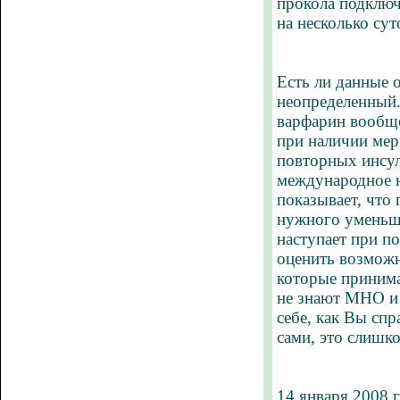
прокола подключи
на несколько сут
Есть ли данные 
неопределенный.
варфарин вообще
при наличии мер
повторных инсул
международное н
показывает, что
нужного уменьше
наступает при п
оценить возможн
которые принима
не знают МНО и 
себе, как Вы спр
сами, это слишк
14 января 2008 