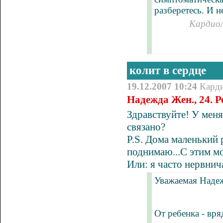
разберетесь. И н
Кардиол
колит в сердце
19.12.2007 10:24
Кард
Надежда Жен., 24. 
Здравствуйте! У меня
связано?
P.S. Дома маленький р
поднимаю...С этим м
Или: я часто нервнича
Уважаемая Наде
От ребенка - вря