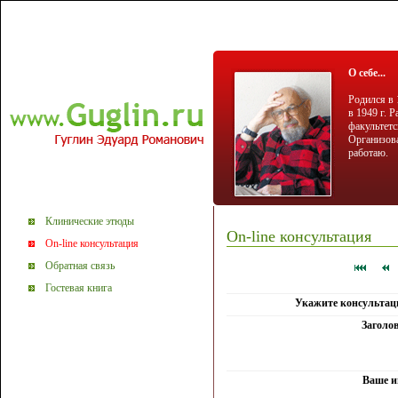
О себе...
Родился в 
в 1949 г. 
факультетс
Организова
работаю.
Клинические этюды
On-line консультация
On-line консультация
Обратная связь
Гостевая книга
Укажите консультац
Заголо
Ваше и