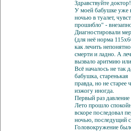
Здравствуйте доктор!
У моей бабушке уже 
ночью в туалет, чувс
прошибло" - внезапно
Диагностировали ме
(для неё норма 115х6
как лечить непонятно.
смерти и ладно. А ле
вызвало
аритмию
ил
Всё началось не так 
бабушка, старенькая
правда, но не старее 
изжогу
иногда.
Первый раз давление 
Лето прошло спокойно
вскоре последовал п
ночью, последущий с
Головокружение
было