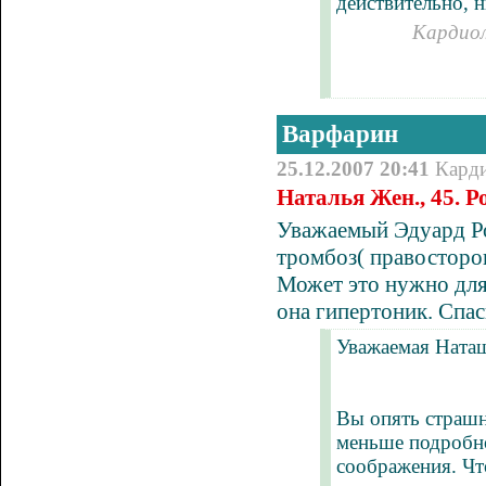
действительно, н
Кардиол
Варфарин
25.12.2007 20:41
Кард
Наталья Жен., 45. 
Уважаемый Эдуард Ро
тромбоз( правосторо
Может это нужно для
она
гипертоник
. Спа
Уважаемая Ната
Вы опять страшн
меньше подробно
соображения. Что