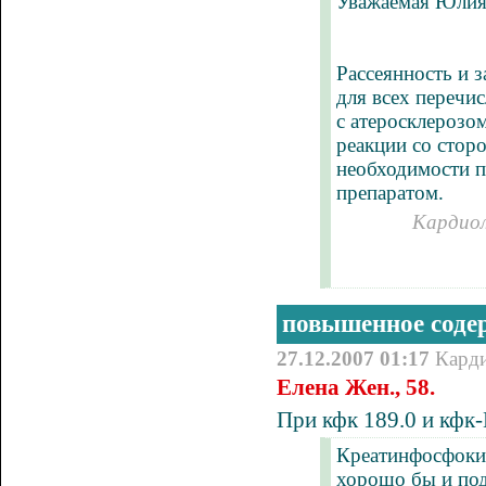
Уважаемая Юлия
Рассеянность и 
для всех перечи
с атеросклерозо
реакции со стор
необходимости п
препаратом.
Кардиол
повышенное соде
27.12.2007 01:17
Кард
Елена Жен., 58.
При кфк 189.0 и кфк
Креатинфосфокин
хорошо бы и по