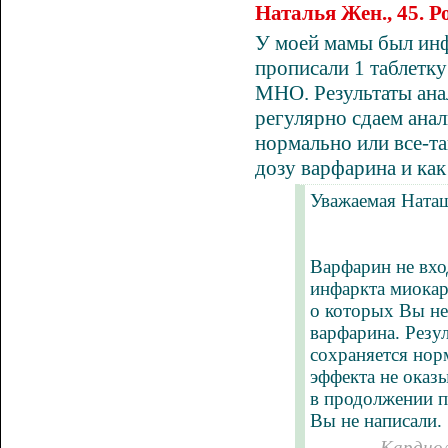
Наталья Жен., 45. 
У моей мамы был инф
прописали 1 таблетк
МНО. Результаты ана
регулярно сдаем анал
нормально или все-т
дозу
варфарина
и как
Уважаемая Ната
Варфарин не вхо
инфаркта миока
о которых Вы не
варфарина. Резу
сохраняется нор
эффекта не оказы
в продолжении п
Вы не написали.
Кардиол