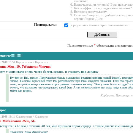
анализов.
Назначалось ли лечение? Если назначало
Каков эффект от проведенного лечения?
Вопрос к консультанту.
Если необходимо, то добавьте в вопрос
сервис Яндекс Диск
Помощь зала:
- разрешить комментарии пользователей
*
Поля помеченные
обязательны для заполне
огите!!!!!!!!!!
1.2008 13:52
Кардиология
/
Кардиолог
вина Жен., 19. Узбекистан Чирчик
му у меня стало очень часто болеть сердце, и отдавать под лопатку
Ну что уж Вы, прямо. Получасовую беседу с доктором решили заменить одной фразой, недостат
знаков? На какой серьезный ответ Вы расчитываете при такой скудости описания? Если это серь
совет, потратьте вечер и напишите пространное сочинение на тему: "Как у меня болит в груди" и
отчего, что вызывает, что прекращает, какой фон. А так легкомысленно это, ведь люди к нам о
место для шуток.
Кардиолог. Пенсионер. w
прос
1.2008 18:11
Кардиология
/
Кардиолог
а Михайловна Жен., 56.
вствуйте! я болею в течение 30 лет, мне признали
порок сердца
. с таким диагнозом инвалид
Уважаемая Анна Михайловна!