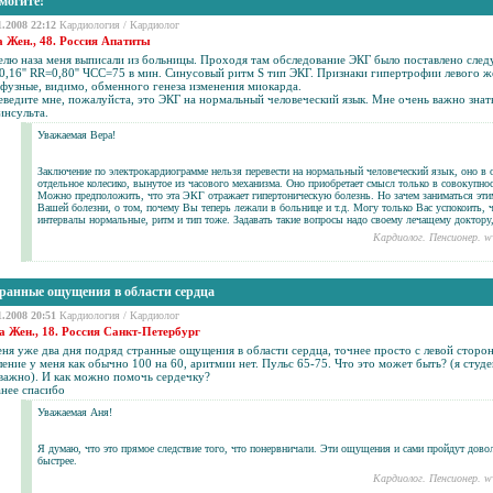
могите!
1.2008 22:12
Кардиология
/
Кардиолог
а Жен., 48. Россия Апатиты
елю наза меня выписали из больницы. Проходя там обследование ЭКГ было поставлено сле
,16'' RR=0,80'' ЧСС=75 в мин. Синусовый ритм S тип ЭКГ. Признаки гипертрофии левого ж
фузные, видимо, обменного генеза изменения миокарда.
ведите мне, пожалуйста, это ЭКГ на нормальный человеческий язык. Мне очень важно знать 
инсульта
.
Уважаемая Вера!
Заключение по электрокардиограмме нельзя перевести на нормальный человеческий язык, оно в о
отдельное колесико, вынутое из часового механизма. Оно приобретает смысл только в совокупнос
Можно предположить, что эта ЭКГ отражает гипертоническую болезнь. Но зачем заниматься этим
Вашей болезни, о том, почему Вы теперь лежали в больнице и т.д. Могу только Вас успокоить, 
интервалы нормальные, ритм и тип тоже. Задавать такие вопросы надо своему лечащему доктору
Кардиолог. Пенсионер. w
ранные ощущения в области сердца
1.2008 20:51
Кардиология
/
Кардиолог
а Жен., 18. Россия Санкт-Петербург
ня уже два дня подряд странные ощущения в области сердца, точнее просто с левой сторон
ение у меня как обычно 100 на 60,
аритмии
нет. Пульс 65-75. Что это может быть? (я студ
 важно). И как можно помочь сердечку?
анее спасибо
Уважаемая Аня!
Я думаю, что это прямое следствие того, что понервничали. Эти ощущения и сами пройдут довол
быстрее.
Кардиолог. Пенсионер. w