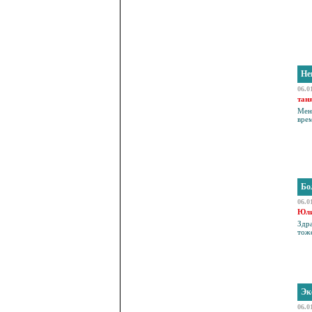
Не
06.0
тан
Меня
врем
Бо
06.0
Юли
Здра
тоже
Эк
06.0