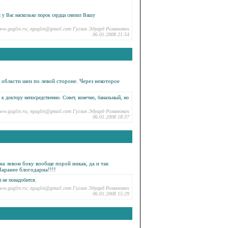
л у Вас насколько порок сердца снизил Вашу
ww.guglin.ru; eguglin@gmail.com Гуглин Эдуард Романович
06.01.2008 21:54
и области шеи по левой стороне. Через некоторое
 к доктору непосредственно. Совет, конечно, банальный, но
ww.guglin.ru; eguglin@gmail.com Гуглин Эдуард Романович
06.01.2008 18:37
 на левом боку вообще порой никак, да и так
Заранее блогодарна!!!!
и не понадобится.
ww.guglin.ru; eguglin@gmail.com Гуглин Эдуард Романович
06.01.2008 15:29