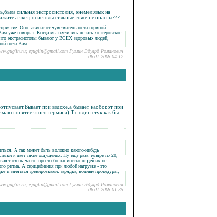
,была сильная экстросистолия, онемел язык на
кажите а экстросистолы сильные тоже не опасны???
приятие. Оно зависит от чувствительности нервной
 Вам уже говорил. Когда мы научились делать холтеровское
, что экстрасистолы бывают у ВСЕХ здоровых людей,
ной ночи Вам.
ww.guglin.ru; eguglin@gmail.com Гуглин Эдуард Романович
06.01.2008 04:17
отпускает.Бывает при вздохе,а бывает наоборот при
имаю понятие этого термина).Т.е один стук как бы
виться. А так может быть волокно какого-нибудь
клетки и дает такие ощущения. Ну еще раза четыре по 20,
ывают очень часто, просто большинство людей их не
о ритма. А сердцебиения при любой нагрузке - это
ядке и заняться тренировками: зарядка, водные процедуры,
ww.guglin.ru; eguglin@gmail.com Гуглин Эдуард Романович
06.01.2008 01:35