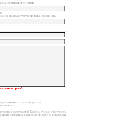
к Вам обращаться по имени.
ях!
ия о созданных ответах на Ваше сообщение.
 к сути вопроса!
могут связаны с Вашим вопросом)
они возникли
торные исследования? Если да, то какие результаты
единицы измерения, в которых приведены результаты