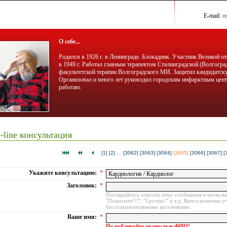
E-mail:
m
О себе...
Родился в 1926 г. в Ленинграде. Блокадник. Участник Великой 
в 1949 г. Работал главным терапевтом Сталинградской (Волгогра
факультетской терапии Волгоградского МИ. Защитил кандидатску
Организовал и много лет руководил городским инфарктным центр
работаю.
-line консультация
[1]
[2]
…
[3062]
[3063]
[3064]
[3065]
[3066]
[3067]
[
Укажите консультацию:
*
Заголовок:
*
Постарайтесь описать тему сообщения в нескольк
"Помогите!!!", "Срочно!" и т.д. Консультантам 
бессодержательными заголовками.
Ваше имя:
*
Не публикуйте полностью ФИО!