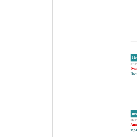
Пом
07.0
Эль
Поче
во
06.0
Анн
здра