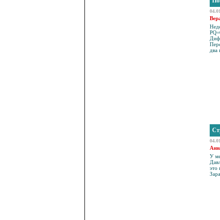
По
04.0
Вер
Нед
PQ=0
Диф
Пере
два
Ст
04.0
Анн
У ме
Давл
это
Зар