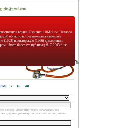
guglin@gmail.com
отечественной войны. Окончил 1 ЛМИ им. Павлова
дской) области, потом заведовал кафедрой
ю (1953) и докторскую (1966) диссертации.
ом. Имею более ста публикаций. С 2003 г. не
3068]
их словах. Избегайте таких заголовков как
очень трудно ориентироваться в массе вопросов с