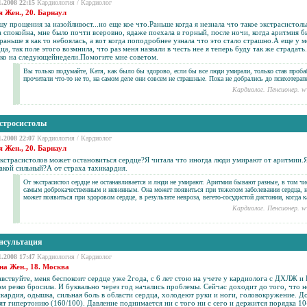
1.2008 22:15
Кардиология
/
Кардиолог
я Жен., 20. Барнаул
у прощения за назойливост...но еще кое что.Раньше когда я незнала что такое экстрасистол
 спокойна, мне было почти всеровно, ядаже поехала в горный, после ночи, когда
аритмия
бы
раньше я как то небоялась, а вот когда поподробнее узнала что это стало страшно.А еще у
ца, так поле этого возмнила, что раз меня назвали в честь нее я теперь буду так же страда
ько на следующейнедели.Помогите мне советом.
Вы только подумайте, Катя, как было бы здорово, если бы все люди умирали, только став про
прочитали что-то не то, на самом деле они совсем не страшные. Пока не добрались до психотерап
Кардиолог. Пенсионер. w
стросистолы
1.2008 22:07
Кардиология
/
Кардиолог
я Жен., 20. Барнаул
экстрасистолов может остановиться сердце?Я читала что иногда люди умирают от
аритмии
.
акой сильный?А от страха тахикардия.
От экстрасистол сердце не останавливается и люди не умирают. Аритмии бывают разные, в том чис
самым доброкачественным и невинным. Она может появиться при тяжелом заболевании сердца, но 
может появиться при здоровом сердце, в результате невроза, вегето-сосудистой дистонии, когда к
Кардиолог. Пенсионер. w
нсультация
1.2008 17:47
Кардиология
/
Кардиолог
на Жен., 18. Москва
вствуйте, меня беспокоит сердце уже 2года, с 6 лет стою на учете у кардиолога с ДХЛЖ и
м резко бросила. И буквально через год начались проблемы. Сейчас доходит до того, что н
кардия, одышка, сильная боль в области сердца, холодеют руки и ноги,
головокружение
. Д
вят
гипертонию
(160/100). Давление поднимается ни с того ни с сего и держится порядка 10-