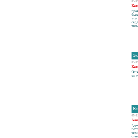
05.0
Кат
прош
была
что 
серд
тол
Эк
05.0
Кат
От 
он т
Ко
05.0
Али
Здра
пото
техи
ста