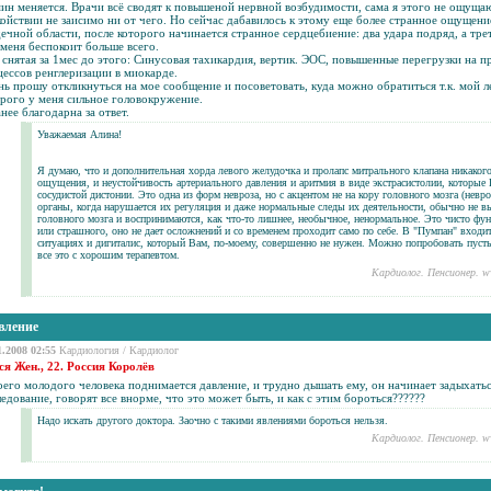
ин меняется. Врачи всё сводят к повышеной нервной возбудимости, сама я этого не ощуща
ойствии не заисимо ни от чего. Но сейчас дабавилось к этому еще более странное ощущени
ечной области, после которого начинается странное сердцебиение: два удара подряд, а тре
меня беспокоит больше всего.
снятая за 1мес до этого: Синусовая тахикардия, вертик. ЭОС, повышенные перегрузки на 
ессов ренглеризации в миокарде.
ь прошу откликнуться на мое сообщение и посоветовать, куда можно обратиться т.к. мой л
орого у меня сильное
головокружение
.
нее благодарна за ответ.
Уважаемая Алина!
Я думаю, что и дополнительная хорда левого желудочка и пролапс митрального клапана никако
ощущения, и неустойчивость артериального давления и аритмия в виде экстрасистолии, которые В
сосудистой дистонии. Это одна из форм невроза, но с акцентом не на кору головного мозга (нев
органы, когда нарушается их регуляция и даже нормальные следы их деятельности, обычно не в
головного мозга и воспринимаются, как что-то лишнее, необычное, ненормальное. Это чисто фу
или страшного, оно не дает осложнений и со временем проходит само по себе. В "Пумпан" вход
ситуациях и дигиталис, который Вам, по-моему, совершенно не нужен. Можно попробовать пусты
все это с хорошим терапевтом.
Кардиолог. Пенсионер. w
вление
1.2008 02:55
Кардиология
/
Кардиолог
ся Жен., 22. Россия Королёв
его молодого человека поднимается давление, и трудно дышать ему, он начинает задыхатьс
едование, говорят все внорме, что это может быть, и как с этим бороться??????
Надо искать другого доктора. Заочно с такими явлениями бороться нельзя.
Кардиолог. Пенсионер. w