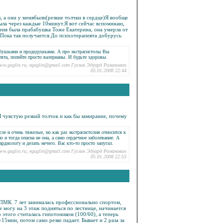
ы, а они у менябыли(резкие толчки в сердце)Я вообще
ла через каждые 10минут.Я вот сейчас вспоминаю,
 меня была прабабушка Тоже Екатерина, она умерла от
ть.Пока так получается.До психотерапевта добурусь
бабушками и продедушками. А про экстрасистолы Вы
евта, попейте просто валерианы. И будьте здоровы.
ww.guglin.ru; eguglin@gmail.com Гуглин Эдуард Романович
05.01.2008 22:44
Я чувстую резкий толчок и как бы замирание, почему
ле и очень тяжелые, но как раз экстрасистолия относится к
и тогда опасна не она, а само сердечное заболевание. А
ардиологу и делать нечего. Вас кто-то просто запугал.
ww.guglin.ru; eguglin@gmail.com Гуглин Эдуард Романович
05.01.2008 22:53
 ПМК. 7 лет занималась профессионально спортом,
е могу на 3 этаж подняться по лестнице, начинается
о этого считалась гипотоником (100/60), а теперь
15мин, потом само резко падает. Бывает и 2 раза за