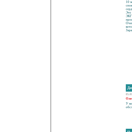
10 м
спок
серд
Это 
ЭКГ 
проц
Очен
кот
Зара
Да
05.0
Оле
У мо
обсл