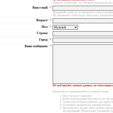
Укажите только имя, что бы консультанты могли 
Ваш e-mail:
*
Указанный e-mail не отображается в консультаци
На указанный e-mail будут приходить уведомлен
Возраст:
*
Пол:
*
Страна:
Город:
*
Ваше сообщение:
*
Не публикуйте личные данные, не относящиеся
Пожалуйста, придерживайтесь данной схемы:
Пол и возраст пациента
Ранее перенесенные болезни (если они 
Симптомы болезни пациента, как давно 
Состояние пациента на данный момент
Проводились ли уже какие-нибудь лабора
исследований. Обязательно указывайте 