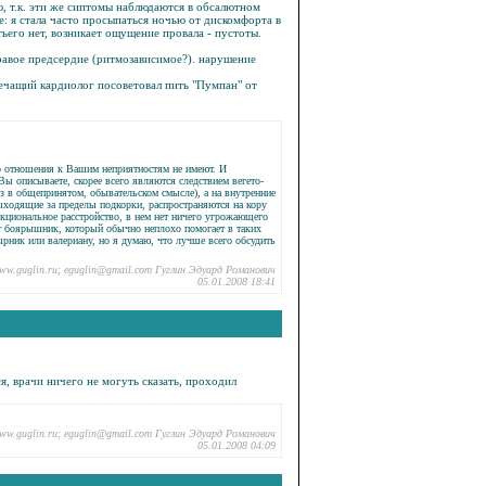
ю, т.к. эти же сиптомы наблюдаются в обсалютном
е: я стала часто просыпаться ночью от дискомфорта в
тьего нет, возникает ощущение провала - пустоты.
правое предсердие (ритмозависимое?). нарушение
ечащий кардиолог посоветовал пить "
Пумпан
" от
го отношения к Вашим неприятностям не имеют. И
ы описываете, скорее всего являются следствием вегето-
роз в общепринятом, обывательском смысле), а на внутренние
ыходящие за пределы подкорки, распространяются на кору
нкциональное расстройство, в нем нет ничего угрожающего
ит боярышник, который обычно неплохо помогает в таких
рник или валериану, но я думаю, что лучше всего обсудить
ww.guglin.ru; eguglin@gmail.com Гуглин Эдуард Романович
05.01.2008 18:41
я, врачи ничего не могуть сказать, проходил
ww.guglin.ru; eguglin@gmail.com Гуглин Эдуард Романович
05.01.2008 04:09