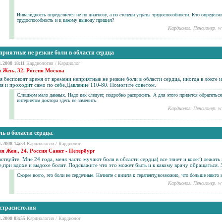
Инвалидность определяется не по диагнозу, а по степени утраты трудоспособности. Кто определя
трудоспособность и к какому выводу пришел?
Кардиолог. Пенсионер. w
приятные не резкие боли в области сердца
1.2008 18:11
Кардиология
/
Кардиолог
я Жен., 32. Россия Москва
 беспокоят время от времени неприятные не резкие боли в области сердца, иногда в локте 
я и проходит само по себе.Давление 110-80. Помогите советом.
Слишком мало данных. Надо как следует, подробно распросить. А для этого придется обратиться
интернетом доктора здесь не заменить.
Кардиолог. Пенсионер. w
ль в боласти сердца.
1.2008 14:53
Кардиология
/
Кардиолог
я Жен., 24. Россия Санкт - Петербург
ствуйте. Мне 24 года, меня часто мучают боли в области сердца( все тянет и колет) лежать
,при вдохе и выдохе болит. Подскажите что это может быть и к какому врачу обращаться. 
Скорее всего, это боли не сердечные. Начните с визита к терапевту,возможно, что больше никто 
Кардиолог. Пенсионер. w
страсистолия
1.2008 03:55
Кардиология
/
Кардиолог