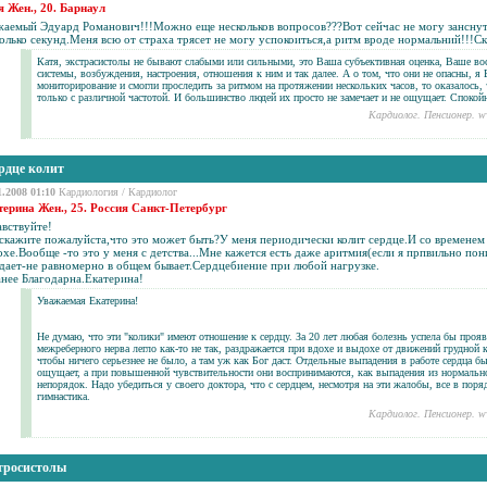
я Жен., 20. Барнаул
жаемый Эдуард Романович!!!Можно еще нескольков вопросов???Вот сейчас не могу занснуть
олько секунд.Меня всю от страха трясет не могу успокоиться,а ритм вроде нормальний!!!С
Катя, экстрасистолы не бывают слабыми или сильными, это Ваша субъективная оценка, Ваше вос
системы, возбуждения, настроения, отношения к ним и так далее. А о том, что они не опасны, я
мониторирование и смогли проследить за ритмом на протяжении нескольких часов, то оказалось
только с различной частотой. И большинство людей их просто не замечает и не ощущает. Спокой
Кардиолог. Пенсионер. w
рдце колит
1.2008 01:10
Кардиология
/
Кардиолог
терина Жен., 25. Россия Санкт-Петербург
авствуйте!
скажите пожалуйста,что это может быть?У меня периодически колит сердце.И со временем 
хе.Вообще -то это у меня с детства...Мне кажется есть даже
аритмия
(если я прпвильно пон
адает-не равномерно в общем бывает.Сердцебиение при любой нагрузке.
анее Благодарна.Екатерина!
Уважаемая Екатерина!
Не думаю, что эти "колики" имеют отношение к сердцу. За 20 лет любая болезнь успела бы проя
межреберного нерва легло как-то не так, раздражается при вдохе и выдохе от движений грудной 
чтобы ничего серьезнее не было, а там уж как Бог даст. Отдельные выпадения в работе сердца б
ощущает, а при повышенной чувствительности они воспринимаются, как выпадения из нормальног
непорядок. Надо убедиться у своего доктора, что с сердцем, несмотря на эти жалобы, все в пор
гимнастика.
Кардиолог. Пенсионер. w
тросистолы