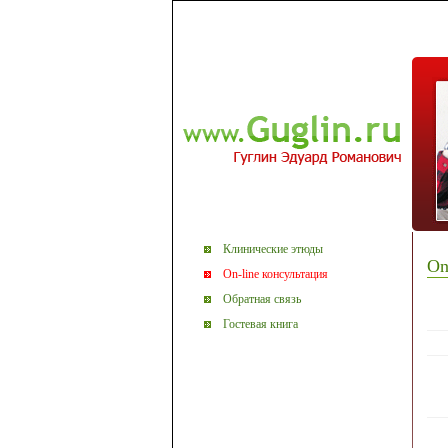
Клинические этюды
On
On-line консультация
Обратная связь
Гостевая книга