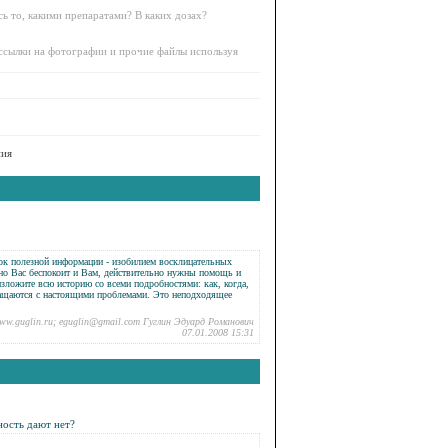
сь то, какими препаратами? В каких дозах?
 ссылки на фотографии и прочие файлы используя
ния
ок полезной информации - изобилием восклицательных
езно Вас беспокоит и Вам, действительно нужны помощь и
 изложите всю историю со всеми подробностями: как, когда,
бращаются с настоящими проблемами. Это неподходящее
ww.guglin.ru; eguglin@gmail.com Гуглин Эдуард Романович
07.01.2008 15:31
ность дают нет?