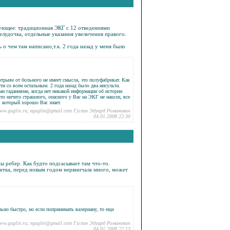
дующее: традиционная ЭКГ с 12 отведениями
елудочка, отдельные указания увеличения правого.
о чем там написано,т.к. 2 года назад у меня было
трыве от больного не имеет смысла, это полуфабрикат. Как
ти со всем остальным. 2 года назад было два инсульта.
и гаданиями, когда нет никакой информации об истории
что ничего страшного, опасного у Вас на ЭКГ не нашли, все
, который хорошо Вас знает.
ww.guglin.ru; eguglin@gmail.com Гуглин Эдуард Романович
04.01.2008 22:30
ы ребер. Как будто подсасывает там что-то.
ентка, перед новым годом нервничала много, может
ьно быстро, но если попринимать валериану, то еще
ww.guglin.ru; eguglin@gmail.com Гуглин Эдуард Романович
04.01.2008 22:13