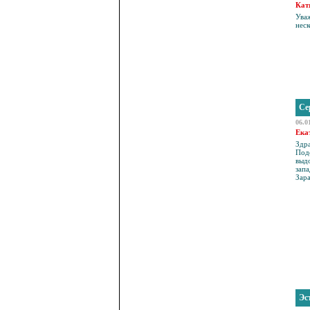
Кат
Ува
неск
Се
06.0
Ека
Здр
Под
выдо
зап
Зар
Эс