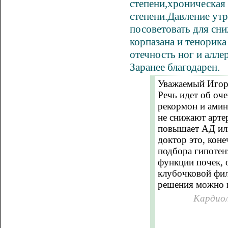
степени,хроническая
степени.Давление ут
посоветовать для сн
корпазана и тенорика
отечность ног и
алле
Заранее благодарен.
Уважаемый Игор
Речь идет об оч
рекормон и амин
не снижают артер
повышает АД ил
доктор это, кон
подбора гипотен
функции почек, 
клубочковой фил
решения можно п
Кардиол