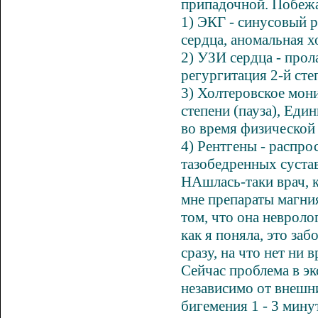
припадочной. Побежа
1) ЭКГ - синусовый р
сердца, аномальная х
2) УЗИ сердца - прол
регургитация 2-й сте
3) Холтеровское мони
степени (пауза), Еди
во время физической
4) Рентгены - распр
тазобедренных суста
НАшлась-таки врач, к
мне препараты магни
том, что она невроло
как я поняла, это за
сразу, на что нет ни 
Сейчас проблема в эк
независимо от внешн
бигемения 1 - 3 мину