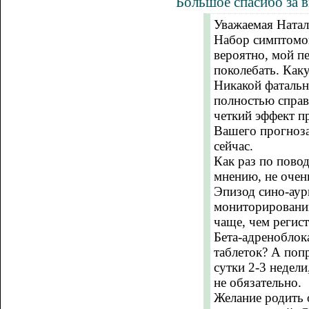
Большое спасибо за в
Уважаемая Натал
Набор симптомов
вероятно, мой п
поколебать. Как
Никакой фатально
полностью справ
четкий эффект п
Вашего прогноза
сейчас.
Как раз по повод
мнению, не очен
Эпизод сино-аур
мониторировании
чаще, чем регис
Бета-адреноблок
таблеток? А поп
сутки 2-3 недели
не обязательно.
Желание родить 