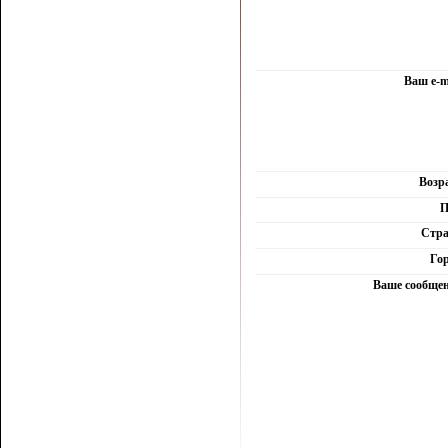
Ваш e-m
Возр
П
Стра
Гор
Ваше сообщен