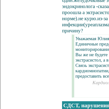
один.желудочковые э
эндокринолога -сказа
проошла а эктрасисто
норме).не курю.из-за
инфекции(уреаплазма
причину?
Уважаемая Юлия
Единичные предс
мониторирование
Вы же не будете
экстрасистол, а
Связь экстрасис
кардиомиопатии,
предоставить вс
Кардиол
СДСТ, нарушения 