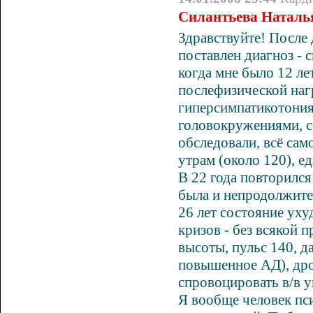
Силантьева Наталья
Здравствуйте! После 
поставлен диагноз - 
когда мне было 12 ле
послефизической наг
гиперсимпатикотония
головокружениями, со
обследовали, всё сам
утрам (около 120), ед
В 22 года повторилс
была и непродолжител
26 лет состояние ух
кризов - без всякой 
высоты, пульс 140, д
повышенное АД), дро
спровоцировать в/в 
Я вообще человек пси