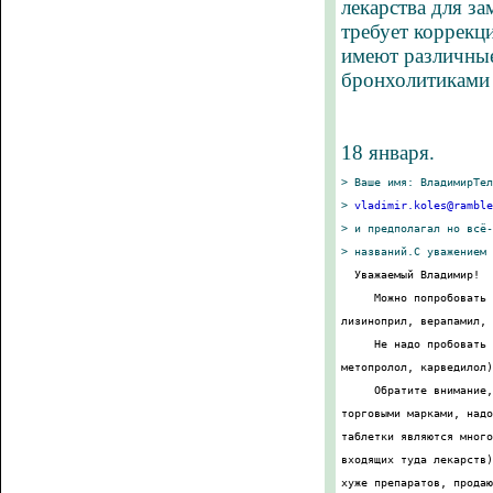
лекарства для за
требует коррекц
имеют различные
бронхолитиками 
18 января.
> Ваше имя: ВладимирТел
> 
vladimir.koles@ramble
> и предполагал но всё-
> названий.С уважением 
  Уважаемый Владимир!
     Можно попробовать 
лизиноприл, верапамил, 
     Не надо пробовать 
метопролол, карведилол)
     Обратите внимание,
торговыми марками, надо
таблетки являются много
входящих туда лекарств)
хуже препаратов, продаю