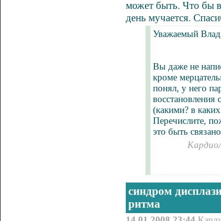
может быть. Что бы 
день мучается. Спаси
Уважаемый Влад
Вы даже не напис
кроме мерцатель
понял, у него п
восстановления 
(какими? в каки
Перечислите, пож
это быть связано
Кардиол
синдром дисплази
ритма
14.01.2008 23:44
Кард