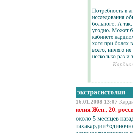
Потребность в а
исследования об
больного. А так,
угодно. Может бы
кабинете кардиол
хотя при болях в
всего, ничего н
несколько раз и 
Кардиол
экстрасистолия
16.01.2008 13:07
Кард
юлия Жен., 20. росс
около 5 месяцев наза
тахакардии+одиночны