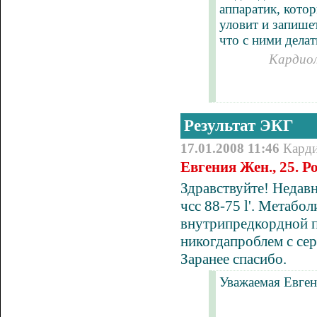
аппаратик, кото
уловит и запише
что с ними делат
Кардиол
Результат ЭКГ
17.01.2008 11:46
Кард
Евгения Жен., 25. 
Здравствуйте! Недавн
чсс 88-75 l'. Метабо
внутрипредкордной п
никогдапроблем с сер
Заранее спасибо.
Уважаемая Евген