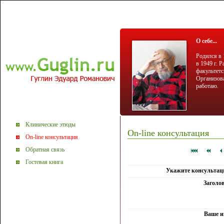
О себе...
Родился в 
в 1949 г. 
факультетс
Организова
работаю.
Клинические этюды
On-line консультация
On-line консультация
Обратная связь
Гостевая книга
Укажите консультац
Заголо
Ваше и