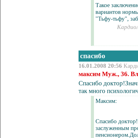
Такое заключени
вариантов нормы
"Тьфу-тьфу", за
Кардиол
спасибо
16.01.2008 20:56
Кард
максим Муж., 36. В
Спасибо доктор!Знач
так много психологи
Максим:
Спасибо доктор!
заслуженным про
пенсионером.Дол