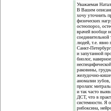
Уважаемая Натал
В Вашем описани
хочу уточнить п
физических нагр
остеопороз, ост
врачей вообще н
соединительной т
людей, т.е. явн
Санкт-Петербург
и запутанной пр
биолог, наверно
неспецифической
раковины, грудна
желудочно-кишеч
аномалии зубов, 
пролапс митраль
и так часто выя
ДСТ, что в практ
системности. Я 
рибоксина, нейр