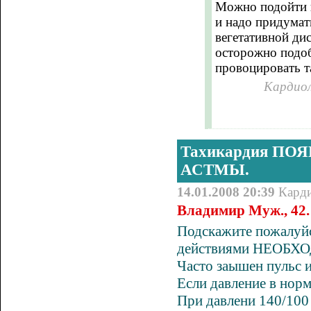
Можно подойти к
и надо придумат
вегетативной ди
осторожно подоб
провоцировать т
Кардиол
Тахикардия ПО
АСТМЫ.
14.01.2008 20:39
Кард
Владимир Муж., 42.
Подскажите пожалуйс
действиями НЕОБ
Часто заышен пульс 
Если давление в нор
При давлени 140/100