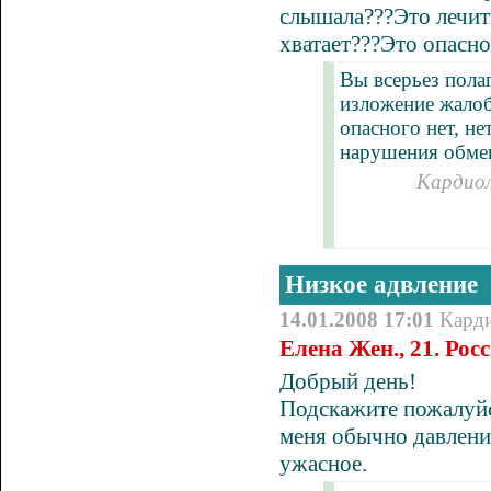
слышала???Это лечить
хватает???Это опасно
Вы всерьез полаг
изложение жалоб
опасного нет, н
нарушения обмен
Кардиол
Низкое адвление
14.01.2008 17:01
Кард
Елена Жен., 21. Ро
Добрый день!
Подскажите пожалуйст
меня обычно давление
ужасное.