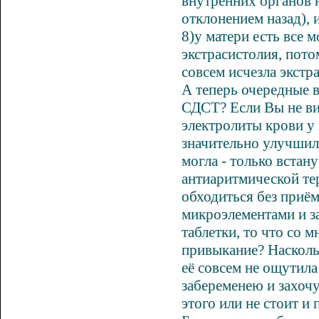
внутренних органов н
отклонением назад),
8)у матери есть все 
экстрасистолия, пото
совсем исчезла экстр
А теперь очередные 
СДСТ? Если Вы не вид
электролиты крови у 
значительно улучшило
могла - только встан
антиаритмической те
обходиться без приём
микроэлементами и за
таблетки, то что со 
привыкание? Наскольк
её совсем не ощутила 
забеременею и захочу
этого или не стоит и