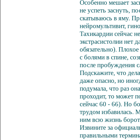
Особенно мешает засы
не успеть заснуть, п
скатываюсь в яму. П
нейромультивит
, гин
Тахикардии
сейчас н
экстрасистолии нет д
обязательно). Плохое
с
болями в спине
, со
после пробуждения с
Подскажите, что дела
даже опасно, но иног
подумала, что раз она
проходит, то может 
сейчас 60 - 66). Но 
трудом избавилась. М
ним всю жизнь бороть
Извините за официаль
правильными термина