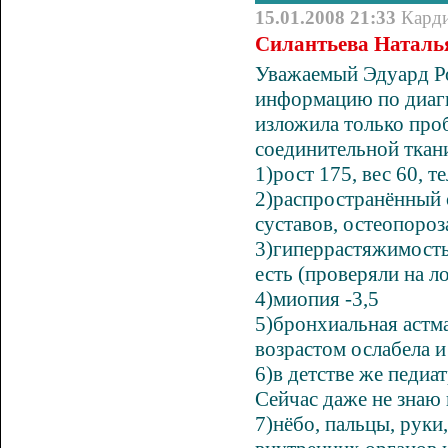
15.01.2008 21:33
Кард
Силантьева Наталья
Уважаемый Эдуард Ро
информацию по диагн
изложила только проб
соединительной ткани
1)рост 175, вес 60, 
2)распространённый
суставов,
остеопороз
3)гиперрастяжимость
есть (проверяли на л
4)миопия -3,5
5)
бронхиальная астм
возрастом ослабела и
6)в детстве же педиа
Сейчас даже не знаю 
7)нёбо, пальцы, рук